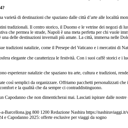
24?
 varietà di destinazioni che spaziano dalle città d’arte alle località mo
tini tradizionali. Il centro storico, il Duomo e le vetrine dei negozi di l
stiva che permea le strade, Napoli è una meta perfetta per chi vuole immer
una delle destinazioni invernali più amate. La città, immersa nelle Dolo
e sue tradizioni natalizie, come il Presepe del Vaticano e i mercatini di N
osfera elegante che caratterizza le festività. Con i suoi caffè storici e 
no esperienze natalizie che spaziano tra arte, cultura e tradizioni, rende
e così semplici da organizzare. Offriamo pacchetti personalizzati che i
 comfort e la qualità che da sempre ci contraddistinguono.
un Capodanno che non dimenticherai mai. Lasciati ispirare dalle nostre o
e-a-Barcellona.jpg
800
1200
Redazione Nashira
https://nashiraviaggi.i
4 e Capodanno 2025: offerte esclusive per viaggi da sogno