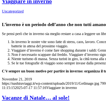
Viaggiare in inverno
Uncategorized
L’inverno è un periodo dell’anno che non tutti amano. 
Se pensi però che in inverno sia meglio restare a casa a leggere un libr
In inverno le nostre vite sono fatte di stress, caos, lavoro. Con
batterie in attesa del prossimo viaggio.
Viaggiare d’inverno è come fare shopping durante i saldi: Genna
Non è necessario scappare dal freddo. Viaggiare d’inverno signif
Niente turismo di massa. Senza turisti in giro, la città torna al
Se le tue fotografie di viaggio sono sempre invase dalla presenza
C’è sempre un buon motivo per partire in inverno: organizza il t
Novembre 21, 2019
https://nashiraviaggi.it/wp-content/uploads/2019/11/GetImage.jpg
799
11:15:15
2025-07-17 11:57:16
Viaggiare in inverno
Vacanze di Natale… al sole!