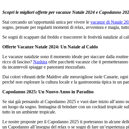
Scopri le migliori offerte per vacanze Natale 2024 e Capodanno 2025 
Stai cercando un’opportunità unica per vivere le
vacanze di Natale 2
sogno, pensate per regalarti momenti di relax, avventura e magia, tutt
Se sogni di scappare dal freddo e trascorrere le festività natalizie al 
Offerte Vacanze Natale 2024: Un Natale al Caldo
Le vacanze natalizie sono il momento ideale per staccare dalla routin
ricco di fascino?
Nashira
offre pacchetti vacanze che ti permetteranno d
da incantevoli spiagge e panorami mozzafiato.
Dai colori vibranti delle Maldive alle meravigliose isole Canarie, ogni
perché non esplorare la cultura locale e la gastronomia tipica in un p
Capodanno 2025: Un Nuovo Anno in Paradiso
Se stai già pensando al Capodanno 2025 e vuoi dare inizio all’anno 
un luogo da sogno. Immagina di brindare con un cocktail tropicale sulla
tutto in un ambiente tropicale.
Le nostre proposte per il Capodanno 2025 ti porteranno in alcune delle 
un Capodanno all’insegna del relax o se sogni di fare un’esperienza p