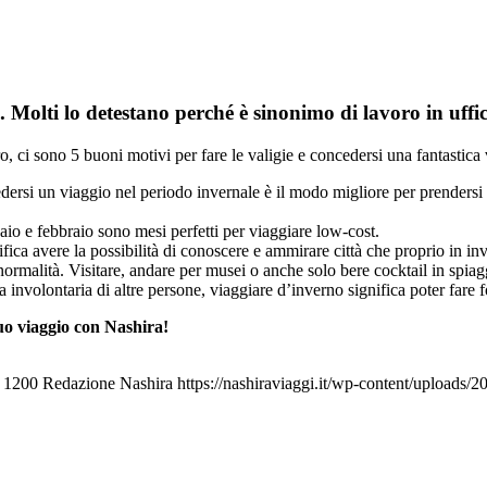
Molti lo detestano perché è sinonimo di lavoro in uffici
o, ci sono 5 buoni motivi per fare le valigie e concedersi una fantastica 
cedersi un viaggio nel periodo invernale è il modo migliore per prendersi 
io e febbraio sono mesi perfetti per viaggiare low-cost.
ica avere la possibilità di conoscere e ammirare città che proprio in in
la normalità. Visitare, andare per musei o anche solo bere cocktail in spi
 involontaria di altre persone, viaggiare d’inverno significa poter fare 
uo viaggio con Nashira!
1200
Redazione Nashira
https://nashiraviaggi.it/wp-content/uploads/