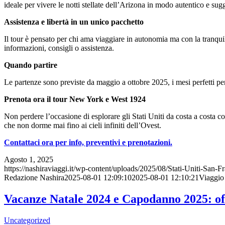
ideale per vivere le notti stellate dell’Arizona in modo autentico e sug
Assistenza e libertà in un unico pacchetto
Il tour è pensato per chi ama viaggiare in autonomia ma con la tranqui
informazioni, consigli o assistenza.
Quando partire
Le partenze sono previste da maggio a ottobre 2025, i mesi perfetti pe
Prenota ora il tour New York e West 1924
Non perdere l’occasione di esplorare gli Stati Uniti da costa a costa c
che non dorme mai fino ai cieli infiniti dell’Ovest.
Contattaci ora per info, preventivi e prenotazioni.
Agosto 1, 2025
https://nashiraviaggi.it/wp-content/uploads/2025/08/Stati-Uniti-San-F
Redazione Nashira
2025-08-01 12:09:10
2025-08-01 12:10:21
Viaggio
Vacanze Natale 2024 e Capodanno 2025: off
Uncategorized