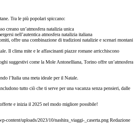
ntane. Tra le più popolari spiccano:
usso creano un’atmosfera natalizia unica​
gersi nell’autentica atmosfera natalizia italiana​
miti, offre una combinazione di tradizioni natalizie e scenari montani
atale. Il clima mite e le affascinanti piazze romane arricchiscono
i luoghi suggestivi come la Mole Antonelliana, Torino offre un’atmosfera
ndo l’Italia una meta ideale per il Natale.
ncludono tutto ciò che ti serve per una vacanza senza pensieri, dalle
fferte e inizia il 2025 nel modo migliore possibile!
t/wp-content/uploads/2023/10/nashira_viaggi-_caserta.png
Redazione