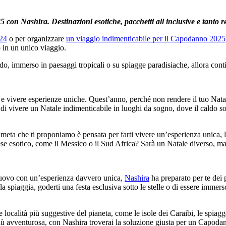
con Nashira. Destinazioni esotiche, pacchetti all inclusive e tanto r
024
o per organizzare
un viaggio indimenticabile per il Capodanno 2025
o in un unico viaggio.
caldo, immerso in paesaggi tropicali o su spiagge paradisiache, allora cont
e e vivere esperienze uniche. Quest’anno, perché non rendere il tuo Nata
i vivere un Natale indimenticabile in luoghi da sogno, dove il caldo sole 
 meta che ti proponiamo è pensata per farti vivere un’esperienza unica, l
aese esotico, come il Messico o il Sud Africa? Sarà un Natale diverso, m
nuovo con un’esperienza davvero unica,
Nashira
ha preparato per te dei 
 spiaggia, goderti una festa esclusiva sotto le stelle o di essere immers
località più suggestive del pianeta, come le isole dei Caraibi, le spiagg
iù avventurosa, con Nashira troverai la soluzione giusta per un Capodan