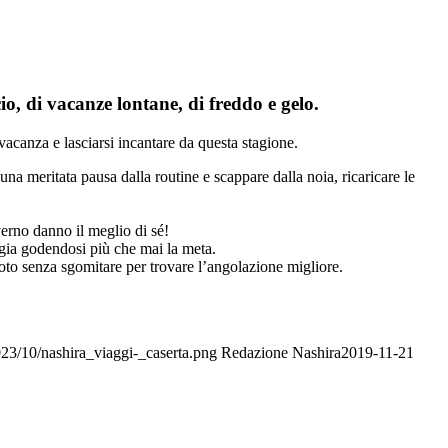
o, di vacanze lontane, di freddo e gelo.
vacanza e lasciarsi incantare da questa stagione.
una meritata pausa dalla routine e scappare dalla noia, ricaricare le
verno danno il meglio di sé!
aggia godendosi più che mai la meta.
foto senza sgomitare per trovare l’angolazione migliore.
2023/10/nashira_viaggi-_caserta.png
Redazione Nashira
2019-11-21