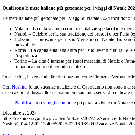
Quali sono le mete italiane più gettonate per i viaggi di Natale 20
Le mete italiane più gettonate per i viaggi di Natale 2024 includono una
Milano – La città si anima con luci natalizie spettacolari e merca
Napoli – Celebre per la sua tradizione dei presepi e per l’aria fe
Bolzano – Conosciuta per il suo Mercatino di Natale, Bolzano è 
mozzafiato​
Roma – La capitale italiana attira per i suoi eventi culturali e l
l’esperienza​.
Torino – La città è famosa per i suoi mercatini di Natale e l’atm
romantica durante il periodo natalizio​
Queste città, insieme ad altre destinazioni come Firenze e Verona, offro
Con
Nashira,
le tue vacanze natalizie e di Capodanno non sono mai stat
sistemazioni di lusso alle escursioni emozionanti, senza dimenticare il
Pianifica il tuo viaggio con noi
e preparati a vivere un Natale e 
Dicembre 2, 2024
https://nashiraviaggi.it/wp-content/uploads/2024/12/vacanze-di-Natal
Nashira
2024-12-02 13:40:55
2025-07-16 16:28:02
Vacanze Natale 202