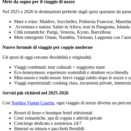
Mete da sogno per il viaggio di nozze
Nel 2025 e 2026 le destinazioni preferite dagli sposi spaziano da paradi
Mare e relax: Maldive, Seychelles, Polinesia Francese, Mauriti
Avventura e natura: Safari in Africa, tour in Patagonia, Island
Città romantiche: Parigi, Venezia, Kyoto, Barcellona
Mete emergenti: Oman, Namibia, Vietnam, Lapponia con l’auro
Nuove formule di viaggio per coppie moderne
Gli sposi di oggi cercano flessibilità e originalità:
Viaggi combinati: tour culturali + soggiorno mare
Eco-honeymoon: esperienze sostenibili e strutture eco-friendly
Mini-moon e multi-moon: brevi viaggi subito dopo le nozze e 
Viaggi esperienziali: cooking class, escursioni private, immersio
Servizi più richiesti nel 2025-2026
Con
Nashira Viaggi Caserta
, ogni viaggio di nozze diventa un percors
Resort di lusso e boutique hotel selezionati
Cene romantiche, spa di coppia e attività private
Concierge dedicato e assistenza 24/7
Itinerari su misura e pacchetti flessibili