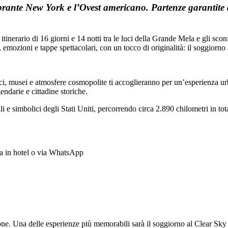
vibrante New York e l’Ovest americano. Partenze garantit
 itinerario di 16 giorni e 14 notti tra le luci della Grande Mela e gli s
, emozioni e tappe spettacolari, con un tocco di originalità: il soggiorn
onici, musei e atmosfere cosmopolite ti accoglieranno per un’esperienza u
endarie e cittadine storiche.
li e simbolici degli Stati Uniti, percorrendo circa 2.890 chilometri in tot
ra in hotel o via WhatsApp
zione. Una delle esperienze più memorabili sarà il soggiorno al Clear Sk