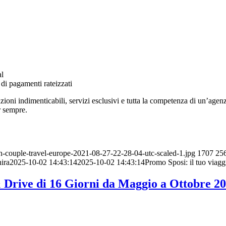
al
 di pagamenti rateizzati
oni indimenticabili, servizi esclusivi e tutta la competenza di un’agenzia
r sempre.
n-couple-travel-europe-2021-08-27-22-28-04-utc-scaled-1.jpg
1707
25
ira
2025-10-02 14:43:14
2025-10-02 14:43:14
Promo Sposi: il tuo viag
 Drive di 16 Giorni da Maggio a Ottobre 2